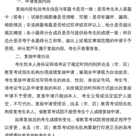
一、申请复核内容
复核内容包括考生信息与答题卡是否一致；是否考生本人答题
卡（答卷）；试卷扫描图像是否清晰、完整；是否有漏评、漏阅、
错统情况；非选择题每题是否经过双评或双评以上，给分是否超出
规定阈值；各小题得分合成后是否与提供给考生的成绩一致；科目
总分是否等于各题得分之和等。超出上述规定事项范围的申请不予
受理。评分宽严不属于复核内容。考生不查看答卷。
二、复核申请办法
考生凭本人身份证和准考证于规定时间内到所在县（市、区）
教育考试招生机构办理成绩复核申请，逾期未申请视为自动放弃。
考生复核申请应当写明考生的姓名、性别、身份证号码、考生号、
准考证号以及申请复核的科目，未按规定的时间和方式提出的复核
申请不予受理。复查申请只能由本人、考生父母或法定监护人提
交，不可代办。复核申请受理后，由县（市、区）教育考试招生机
构答复考生本人。省教育考试院不接受考生个人成绩复核申请。
如果复核后的考生成绩有变化，省教育考试院将按规定程序予
以变更，各县（市、区）教育考试招生机构重新打印更正后的高考
成绩通知单发放给考生本人。