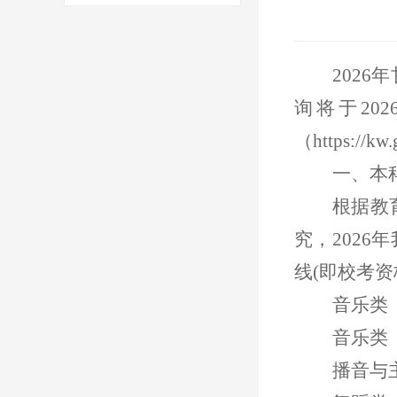
202
询将于202
（https://
一、本
根据教
究，
202
线(即校考资
音乐类
音乐类
播音与