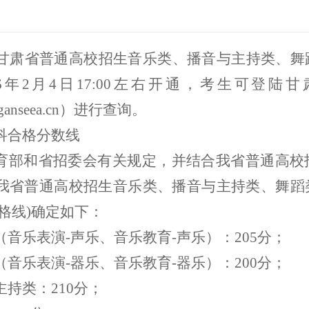
6年甘肃省普通高校招生音乐类、播音与主持类、
6年
2
月
4
日
1
7
:00左右开通，考生可登陆
kw.ganseea.cn）进行查询。
科合格分数线
育部和省招委会有关规定，并结合我省普通高校
6年我省普通高校招生音乐类、播音与主持类、舞
格线)确定如下：
（音乐表演
-声乐、音乐教育-声乐）：2
05
分；
（音乐表演
-器乐、音乐教育-器乐）：2
00
分；
主持类：
2
10
分；