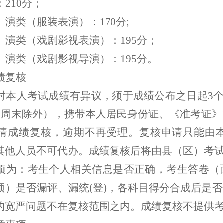
：
2
10
分；
）演类（服装表演）：
1
70
分
;
）演类（戏剧影视表演）：
1
95
分；
）演类（戏剧影视导演）：
1
95
分。
绩复核
对本人考试成绩有异议，须于成绩公布之日起
3
，周末除外），携带本人居民身份证、《准考证》
请成绩复核，逾期不再受理。复核申请只能由
其他人员不可代办。成绩复核后将由县（区）考
项为：考生个人相关信息是否正确，考生答卷（
频）是否漏评、漏统
(登)，各科目得分合成后是
的宽严问题不在复核范围之内。成绩复核不提供