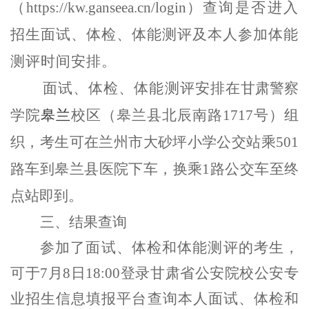
（
https://kw.ganseea.cn/login
）
查询是否进入
招生面试、体检、体能测评及本人参加体能
测评时间安排。
面试、体检、体能测评安排在
甘肃警察
学院
皋兰
校区
（皋兰县北辰南路
1717号
）
组
织
，考生可在兰州市大砂坪小学公交站乘
501
路车到皋兰县医院下车，换乘1路公交车至终
点站即到
。
三
、
结果查询
参加了面试、体检和体能测评的考生
，
可于
7月
8
日
18:00
登录甘肃省公安院校公安专
业招生信息填报平台查询本人面试、体检和