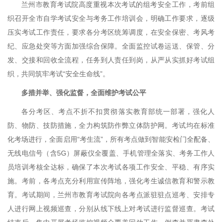
兰州市教育考试院高度重视本次考试的组考安全工作，考前组
织召开全市自学考试安全与考务工作培训会，明确工作要求，逐级
压实考试工作责任，要求各分考区统筹调度，在安全保密、考风考
纪、应急处突等方面加强综合保障。全面监控试卷运送、保管、分
发、交接和回收全流程，任务到人责任到岗，从严从实抓好考试组
织，共同筑牢考试“安全生命线”。
多措并举、强化监督，全面维护考试公平
各分考区、考点不折不扣贯彻落实教育部统一部署，强化人
防、物防、技防措施，全力构筑防作弊立体防护网。考试均在标准
化考场进行，全面启用“考生流”，所有考点做到智能安检门全配备、
无线电信号（含5G）屏蔽仪全覆盖、手机管理全落实、考务工作人
员培训考核全达标，确保了本次考试各项工作安全、平稳、有序实
施。考前，各考点充分利用宣传阵地，强化考生诚信教育和警示教
育。考试期间，兰州市教育考试院向各考点派驻驻点巡考、安排专
人进行网上视频巡查，分别从线下线上对考试进行监督巡查。考试