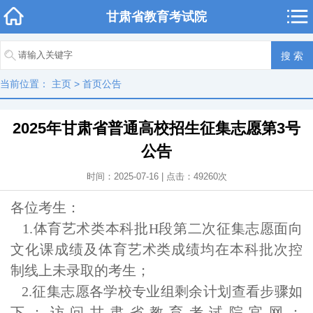
甘肃省教育考试院
当前位置：
主页
>
首页公告
2025年甘肃省普通高校招生征集志愿第3号
公告
时间：2025-07-16 | 点击：
49260
次
各位考生：
1.
体育艺术类
本科批
H
段
第二次
征集志愿面向
文化课
成绩
及体育艺术类成绩均在本科
批次控
制线上未录取的考生
；
2.征集志愿各学校专业组剩余计划查看步骤如
下：访问甘肃省教育考试院官网：