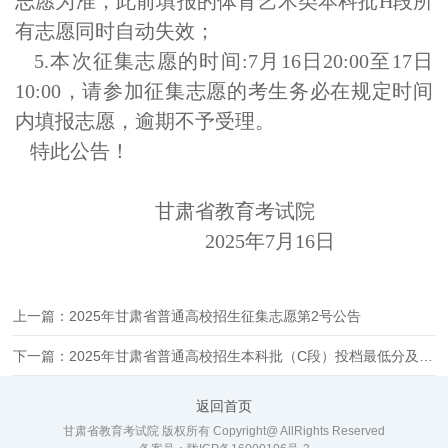
志愿为准，此前填报的体育艺术类本科批H段所
有志愿同时自动失效；
5.本次征集志愿的时间:7月16日20:00至17日
10:00，请参加征集志愿的考生务必在规定时间
内填报志愿，逾期不予受理。
特此公告！
甘肃省教育考试院
2025年7月16日
上一篇：2025年甘肃省普通高校招生征集志愿第2号公告
下一篇：2025年甘肃省普通高校招生本科批（C段）投档最低分及录取信息查询公告
返回首页
甘肃省教育考试院 版权所有 Copyright@ AllRights Reserved