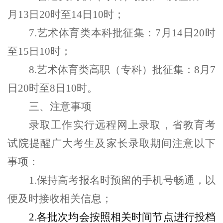
月13日20时至14日10时
；
7.
艺术体育类本科批征集：7月14日20时
至15日10时
；
8.
艺术体育类高职（专科）批征集：8月7
日20时至8日10时。
三、
注意事项
录取工作实行远程网上录取，省教育考
试院提醒广大考生及家长
录取期间注意以下
事项：
1.
保持
高考
报名时预留
的
手机号畅通，以
便
及时
接收相关信息；
2.
各批次均会按照相关时间节点进行投档