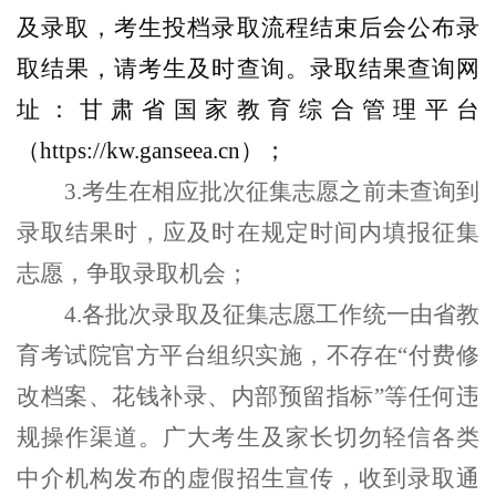
及录取，考生投档录取流程结束后会公布录
取结果，
请
考生
及时查询
。
录取结果查询网
址：
甘肃省国家教育综合管理平台
（https://kw.ganseea.cn）；
3.
考生在相应批次征集志愿之前未查询到
录取结果时，
应
及时在规定时间内填报征集
志愿
，
争取录取机会
；
4.
各批次录取及征集志愿工作统一由省教
育考试院官方平台组织实施，不存在
“
付费修
改档案、花钱补录、内部预留指标
”
等任何违
规操作渠道。广大考生及家长切勿轻信各类
中介机构发布的虚假招生宣传，收到录取通